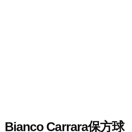
Skip
to
content
0
JOFCHK
$
0.0
新
Bianco
首
聞
Carrara保方
Shop
頁
評
球衣展
論
Bianco Carrara保方球