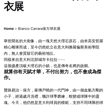
衣展
Home
Bianco Carrara保方球衣展
舉世聞名的大衛像，由一塊天然大理石原石，由米高安哲羅
精心雕琢而成，至今仍然屹立在意大利佛羅倫斯美術學院
內，無人會質疑它的藝術地位。
同樣來自意大利北部城市卡拉拉⋯⋯
這個盛產頂級大理石的小鎮，也是傳奇名將的故鄉。
就算你有天賦才華，不付出努力，也不會成為傑
作。
贊路易治・保方，家傳戶曉的一代門神，由一個血氣方剛的
小子，經過歲月洗禮，幾許球季磨練，蛻變成球隊中的靈
魂。今天，他仍然是意大利球員的模範，支持不同球隊的球