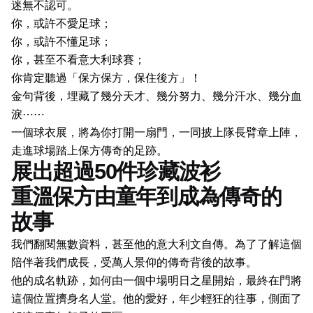
迷無不認可。
你，或許不愛足球；
你，或許不懂足球；
你，甚至不看意大利球賽；
你肯定聽過「保方保方，保住後方」！
金句背後，埋藏了幾分天才、幾分努力、幾分汗水、幾分血
淚⋯⋯
一個球衣展，將為你打開一扇門，一同披上隊長臂章上陣，
走進球場踏上保方傳奇的足跡。
展出超過50件珍藏波衫
重溫保方由童年到成為傳奇的
故事
我們翻閱無數資料，甚至他的意大利文自傳。為了了解這個
陪伴著我們成長，受萬人景仰的傳奇背後的故事。
他的成名軌跡，如何由一個中場明日之星開始，最終在門將
這個位置擠身名人堂。他的愛好，年少輕狂的往事，側面了