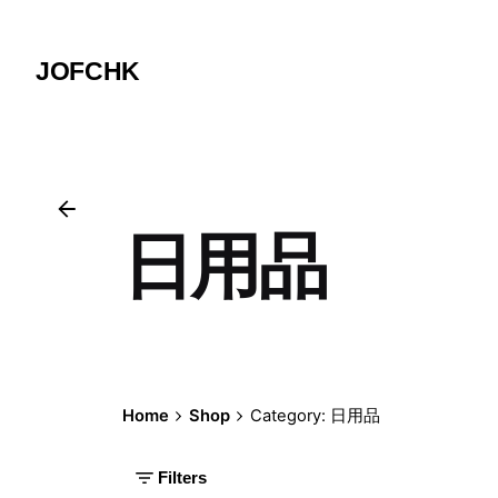
Skip
to
JOFCHK
content
日用品
Home
Shop
Category: 日用品
Filters