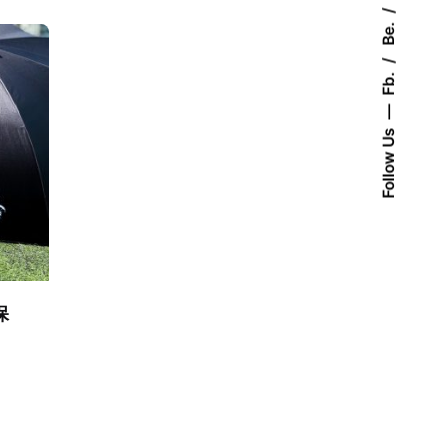
Be.
Fb.
Follow Us
保