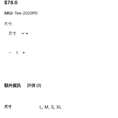
$
78.0
SKU:
Tee-2020PD
尺寸:
2020
年
會
加入購物車
Tee
-
迪
額外資訊
評價 (0)
巴
拿
數
量
尺寸
L, M, S, XL
Reviews