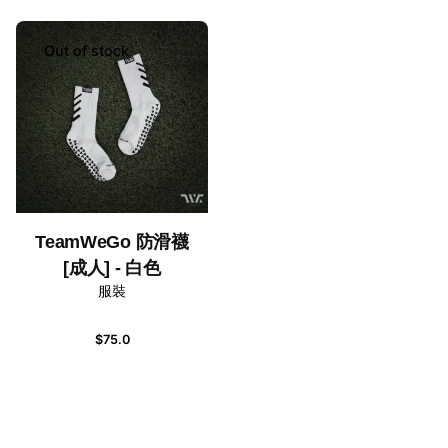
Name
*
Out of stock
Email
*
在
瀏覽器
中儲存顯示名稱、電子郵件地址及個人網站網址，
以供下次發佈留言時使用。
TeamWeGo 防滑襪
Submit Review
[成人] - 白色
服裝
$
75.0