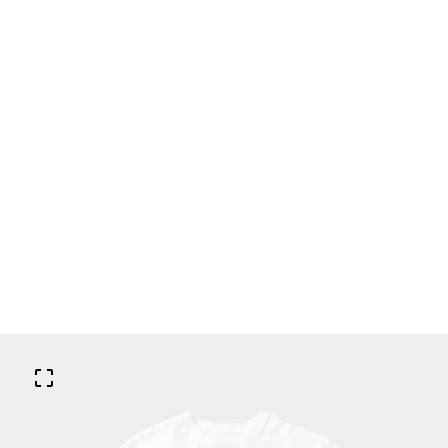
Skip
to
content
0
JOFCHK
$
0.0
新
Bianco
首
聞
Carrara保方
Shop
頁
評
球衣展
論